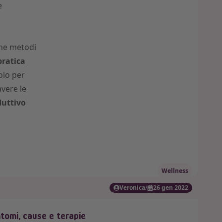
e
che metodi
pratica
olo per
avere le
duttivo
Wellness
Veronica
/
26 gen 2022
ntomi, cause e terapie