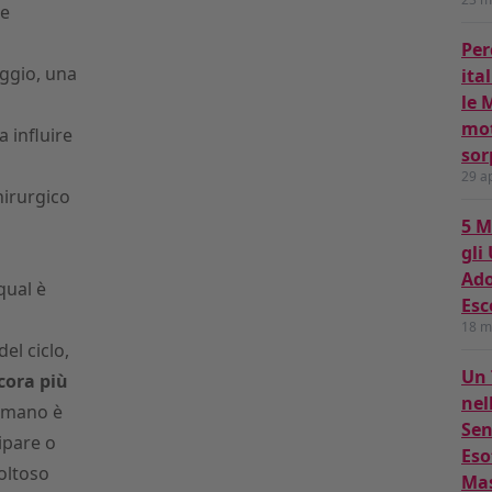
e
Per
ggio, una
ita
le 
mot
a influire
sor
29 a
hirurgico
5 M
gli
Ado
qual è
Esc
18 m
el ciclo,
Un 
cora più
nel
 umano è
Sen
ipare o
Eso
coltoso
Ma