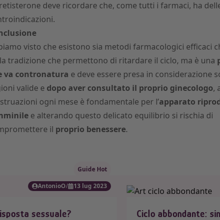
etisterone deve ricordare che, come tutti i farmaci, ha dell
troindicazioni.
nclusione
iamo visto che esistono sia metodi farmacologici efficaci 
la tradizione che permettono di ritardare il ciclo, ma è una
e
va contronatura
e deve essere presa in considerazione s
ioni valide e
dopo aver consultato il proprio
ginecologo
, 
truazioni ogni mese è fondamentale per l’
apparato ripro
mminile
e alterando questo delicato equilibrio si rischia di
mpromettere il
proprio benessere
.
Guide Hot
AntonioO
/
13 lug 2023
 risposta sessuale?
Ciclo abbondante: si