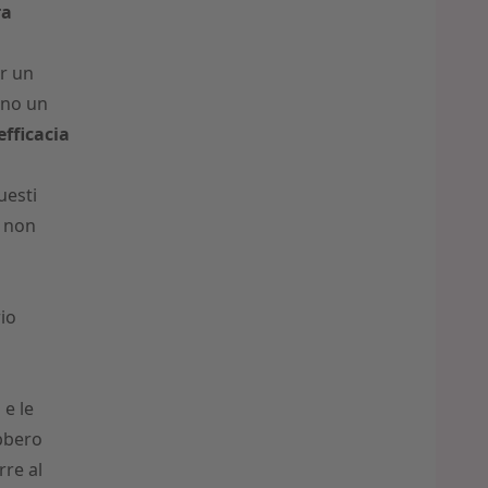
ra
er un
ano un
efficacia
uesti
 non
rio
 e le
ebbero
rre al