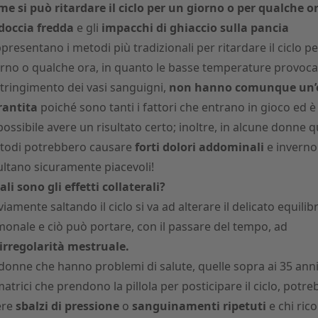
e si può ritardare il ciclo per un giorno o per qualche o
doccia fredda
e gli
impacchi di ghiaccio sulla pancia
presentano i metodi più tradizionali per ritardare il ciclo p
rno o qualche ora, in quanto le basse temperature provoc
tringimento dei vasi sanguigni,
non hanno comunque
un’
rantita
poiché sono tanti i fattori che entrano in gioco ed è
ossibile avere un risultato certo; inoltre, in alcune donne q
todi potrebbero causare
forti dolori addominali
e inverno
ultano sicuramente piacevoli!
li sono gli effetti collaterali?
iamente saltando il ciclo si va ad alterare il delicato equilib
onale e ciò può portare, con il passare del tempo, ad
irregolarità mestruale.
donne che hanno problemi di salute, quelle sopra ai 35 anni
atrici che prendono la pillola per posticipare il ciclo, potr
ere
sbalzi di pressione
o
sanguinamenti ripetuti
e chi rico