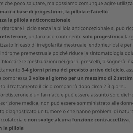
re che poco salutare, ma possiamo comunque agire utilizz
maci a base di progestinici, la pillola e l’anello
.
za la pillola anticoncezionale
 ritardare il ciclo senza la pillola anticoncezionale si può ric
retisterone
, un farmaco contenente
solo progestinico
lar
lizzato in caso di irregolarità mestruale, endometriosi e per
sindrome premestruale poiché riduce la sintomatologia dol
 bloccare le mestruazioni nei giorni prescelti, bisognerà iniz
attamento
3-4 giorni
prima del previsto arrivo del ciclo
, a
a compressa
3 volte al giorno
per un massimo di 2 setti
ito il trattamento il ciclo comparirà dopo circa 2-3 giorni.
Noretisterone è un farmaco e può essere assunto solo dietr
scrizione medica, non può essere somministrato alle donne
to diagnosticato un tumore o che hanno problemi di natura
ircolatoria e
non svolge alcuna funzione contraccettiva
.
 la pillola