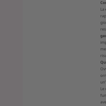
Com
La
rap
gio
res
ga
imp
me
ris
Qua
Ovv
orm
un’
Le 
fum
av