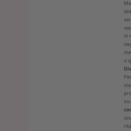
Mol
dol
ser
vac
Vi 
neg
mes
o q
Div
Per
sta
pro
inc
com
una
rit