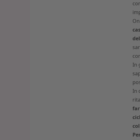
com
imp
On 
ca
de
sar
com
In 
sap
pos
In 
rit
far
cic
col
Per