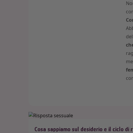
Nor
con
Co
Abb
del
ch
rag
mes
fe
co
Cosa sappiamo sul desiderio e il ciclo di