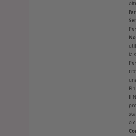
olt
far
Sen
Per
No
uti
la 
Per
tr
un
Fin
Il 
pre
sta
o c
Con