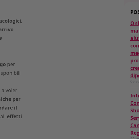
POS
cologici,
Onl
arrivo
mas
e
aiu
con
meg
pro
ogo
per
cre
isponibili
dip
09 s
 a voler
Int
niche per
Com
rdare il
Sho
ali
effetti
Ser
Cam
Reg
23 m