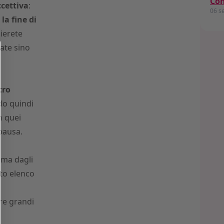
Con
ccettiva
:
06 s
la fine di
ierete
ate sino
tro
do quindi
n quei
 pausa.
 ma dagli
to elenco
e grandi