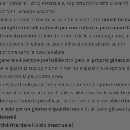
e ritardare il ciclo mestruale, soprattutto in vista di eventi
ortanti, viaggi e vacanze.
line è possibile trovare varie informazioni, tra
rimedi farma
salinghi e metodi
naturali per controllare o posticipare l’
lle mestruazioni
e lenire i sintomi che le accompagnano, m
ebbe bene chiedersi se siano efficaci e soprattutto se non
promettano la nostra salute.
generale è sempre preferibile rivolgersi al
proprio ginecol
ere qual è la sua opinione in merito e quale tra le opzioni d
sa essere la più adatta a noi.
questo articolo parleremo dei motivi che spingono le donne
ardare il proprio ciclo mestruale, vi illustreremo le varie
tec
lo
e quali sono le più efficaci, scopriremo se è possibile
rita
lo solo per un giorno o qualche ora
e quali sono gli eventu
laterali
.
ché ritardare il ciclo mestruale?