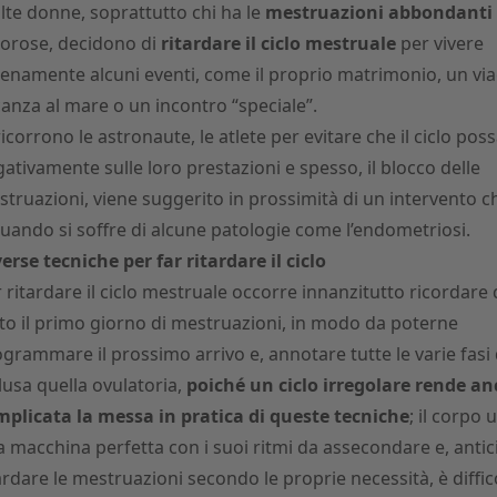
te donne, soprattutto chi ha le
mestruazioni abbondanti
orose, decidono di
ritardare il ciclo mestruale
per vivere
enamente alcuni eventi, come il proprio matrimonio, un via
anza al mare o un incontro “speciale”.
ricorrono le astronaute, le atlete per evitare che il ciclo poss
ativamente sulle loro prestazioni e spesso, il blocco delle
truazioni, viene suggerito in prossimità di un intervento c
uando si soffre di alcune patologie come l’endometriosi.
erse tecniche per far ritardare il ciclo
 ritardare il ciclo mestruale occorre innanzitutto ricordare 
to il primo giorno di mestruazioni, in modo da poterne
grammare il prossimo arrivo e, annotare tutte le varie fasi d
lusa quella ovulatoria,
poiché un ciclo irregolare rende an
plicata la messa in pratica di queste tecniche
; il corpo
 macchina perfetta con i suoi ritmi da assecondare e, antic
ardare le mestruazioni secondo le proprie necessità, è diffi