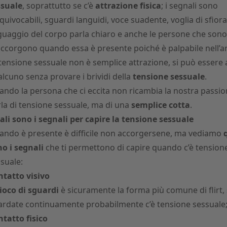
ssuale
, soprattutto se c’è
attrazione fisica
; i segnali sono
quivocabili, sguardi languidi, voce suadente, voglia di sfiorars
guaggio del corpo parla chiaro e anche le persone che sono
accorgono quando essa è presente poiché è palpabile nell’ar
tensione sessuale non è semplice attrazione, si può essere a
lcuno senza provare i brividi della
tensione sessuale
.
ndo la persona che ci eccita non ricambia la nostra passio
la di tensione sessuale, ma di una
semplice cotta
.
li sono i segnali per capire la tensione sessuale
ndo è presente è difficile non accorgersene, ma vediamo
o i segnali
che ti permettono di capire quando c’è tension
suale:
tatto visivo
ioco di sguardi
è sicuramente la forma più comune di flirt, 
rdate continuamente probabilmente c’è tensione sessuale
tatto fisico