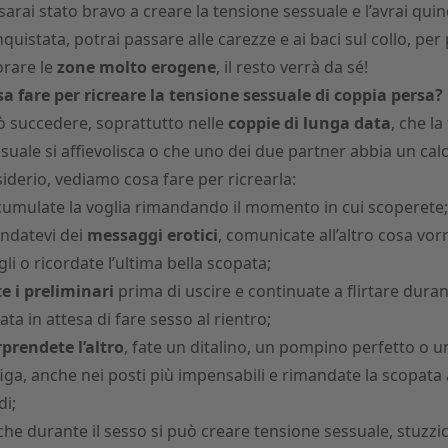
sarai stato bravo a creare la tensione sessuale e l’avrai quin
quistata, potrai passare alle carezze e ai baci sul collo, per 
orare le
zone molto erogene
, il resto verrà da sé!
a fare per ricreare la tensione sessuale di coppia persa?
 succedere, soprattutto nelle
coppie di lunga data
, che la
suale si affievolisca o che uno dei due partner abbia un calo
iderio, vediamo cosa fare per ricrearla:
umulate la voglia rimandando il momento in cui scoperete;
ndatevi dei
messaggi erotici
, comunicate all’altro cosa vor
gli o ricordate l’ultima bella scopata;
e i preliminari
prima di uscire e continuate a flirtare duran
ata in attesa di fare sesso al rientro;
prendete l’altro
, fate
un ditalino
,
un pompino perfetto
o u
figa
, anche nei posti più impensabili e rimandate la scopata 
di;
he durante il sesso si può creare tensione sessuale, stuzzi