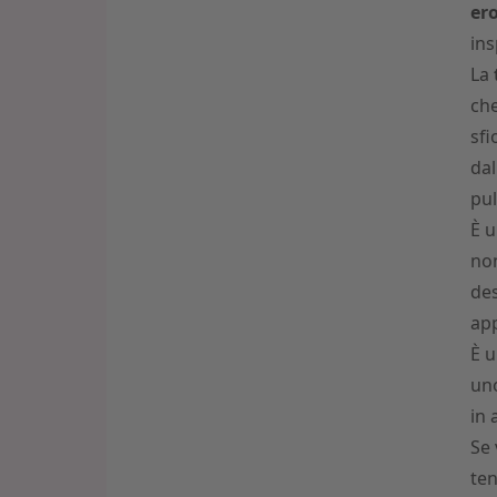
ero
ins
La
che
sfi
dall
pul
È u
non
des
app
È u
uno
in 
Se 
ten