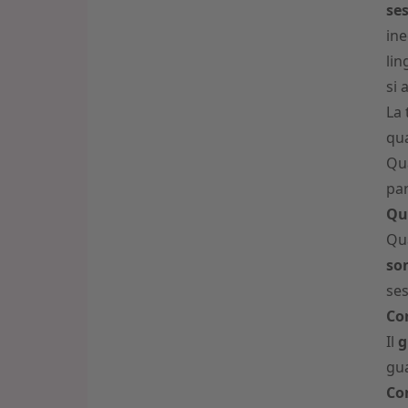
se
ine
lin
si 
La 
qua
Qua
par
Qua
Qua
son
ses
Con
Il
g
gua
Con