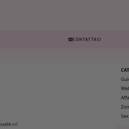
CONTATTACI
CA
Gui
Wel
Aff
Zon
Sex
suale
ed