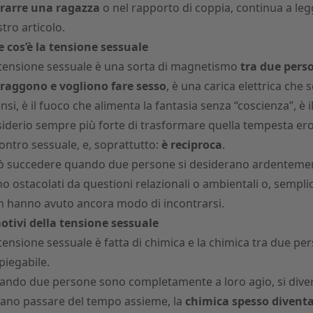
trarre una ragazza
o nel rapporto di coppia, continua a legg
tro articolo.
 cos’è la tensione sessuale
tensione sessuale è una sorta di magnetismo
tra due perso
traggono e
vogliono fare sesso
, è una carica elettrica che
ensi, è il fuoco che alimenta la fantasia senza “coscienza”, è i
iderio sempre più forte di trasformare quella tempesta ero
ontro sessuale, e, soprattutto:
è reciproca
.
ò succedere quando due persone si desiderano ardenteme
o ostacolati da questioni relazionali o ambientali o, sempl
 hanno avuto ancora modo di incontrarsi.
otivi della tensione sessuale
tensione sessuale è fatta di chimica e la chimica tra due pe
piegabile.
ndo due persone sono completamente a loro agio, si dive
ano passare del tempo assieme, la
chimica spesso divent