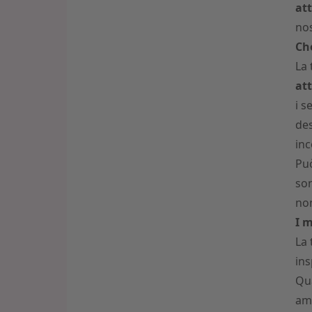
at
nos
Che
La 
at
i s
des
inc
Pu
son
non
I m
La 
ins
Qua
am