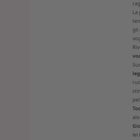
rag
La 
ten
gli
vog
Riv
vo
Suc
le
ruo
sti
pel
To
alo
Gio
lei