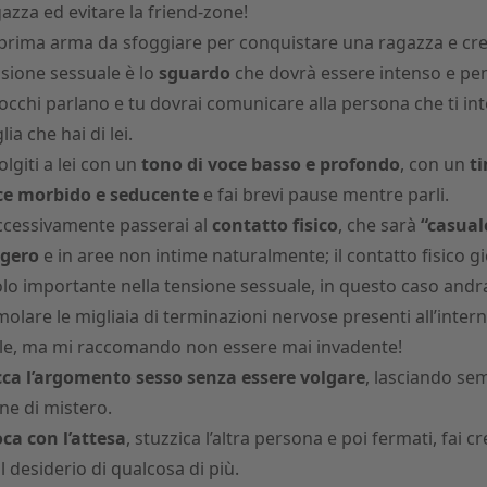
azza ed evitare la friend-zone!
prima arma da sfoggiare per conquistare una ragazza e cr
sione sessuale è lo
sguardo
che dovrà essere intenso e pe
 occhi parlano e tu dovrai comunicare alla persona che ti int
lia che hai di lei.
olgiti a lei con un
tono di voce basso e profondo
, con un
ti
ce
morbido e seducente
e fai brevi pause mentre parli.
cessivamente passerai al
contatto fisico
, che sarà
“casual
ggero
e in aree non intime naturalmente; il contatto fisico g
lo importante nella tensione sessuale, in questo caso andra
molare le migliaia di terminazioni nervose presenti all’intern
le, ma mi raccomando non essere mai invadente!
cca l’argomento sesso senza essere volgare
, lasciando se
ne di mistero.
ca con l’attesa
, stuzzica l’altra persona e poi fermati, fai c
 il desiderio di qualcosa di più.