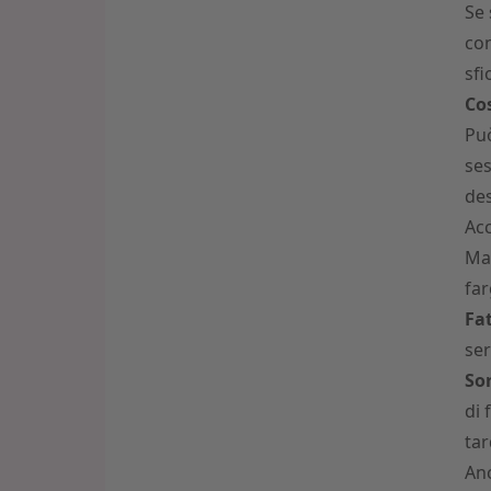
Se 
con
sfi
Cos
Può
ses
des
Acc
Ma
far
Fat
ser
Sor
di 
tar
Anc