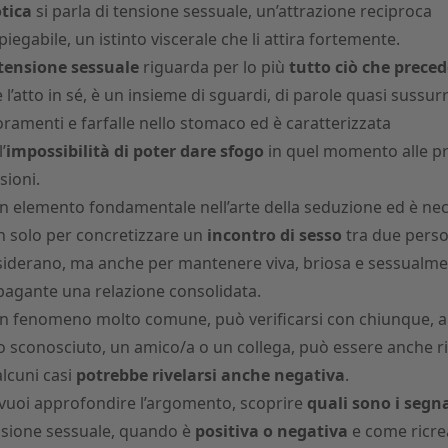
tica
si parla di tensione sessuale, un’attrazione reciproca
piegabile, un istinto viscerale che li attira fortemente.
tensione sessuale
riguarda per lo più
tutto ciò che preced
 l’atto in sé, è un insieme di sguardi, di parole quasi sussurr
oramenti e farfalle nello stomaco ed è caratterizzata
’
impossibilità di poter dare sfogo
in quel momento alle p
sioni.
n elemento fondamentale nell’arte della seduzione ed è ne
 solo per concretizzare un
incontro di sesso
tra due perso
iderano, ma anche per mantenere viva, briosa e sessualm
agante una relazione consolidata.
n fenomeno molto comune, può verificarsi con chiunque, 
 sconosciuto, un amico/a o un collega, può essere anche ri
alcuni casi
potrebbe rivelarsi anche negativa
.
vuoi approfondire l’argomento, scoprire
quali sono i segna
sione sessuale, quando è
positiva o negativa
e come ricre