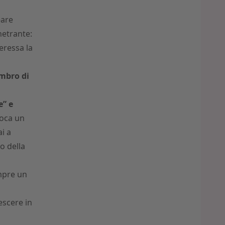
eare
netrante:
eressa la
mbro di
e” e
ioca un
i a
o della
mpre un
rescere in