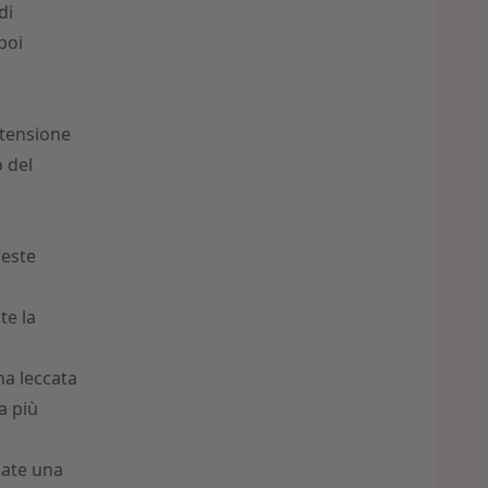
di
poi
 tensione
 del
reste
te la
na
leccata
a più
cate una