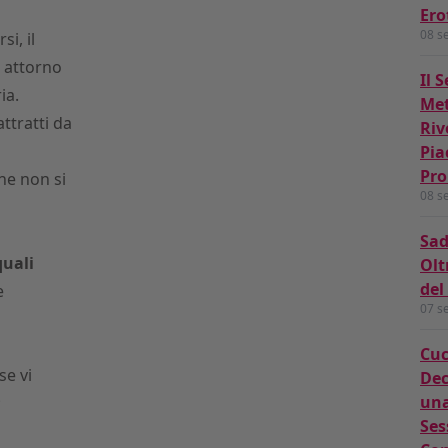
Ero
08 s
i, il
 attorno
Il 
ia.
Met
ttratti da
Riv
Pia
Pro
ne non si
08 s
Sa
quali
Olt
del
e
07 s
Cuc
se vi
Dec
una
;
Ses