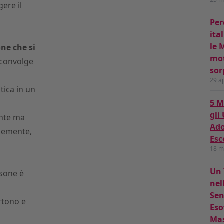
ere il
Per
ita
le 
ne che si
mot
 sconvolge
sor
l
29 a
tica in un
5 M
gli
nte ma
Ado
icemente,
Esc
18 m
Un 
rsone è
nel
Sen
rtono e
Eso
a
Ma