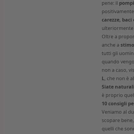
pene: il
pomp
positivamente 
carezze, baci
ulteriormente 
Oltre a propor
anche a
stimo
tutti gli uomi
quando vengono
non a caso, vi
L
, che non è a
Siate natural
è proprio que
10 consigli p
Veniamo al du
scopare bene
quelli che son