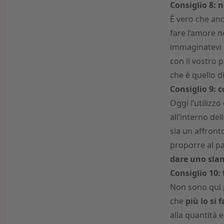
Consiglio 8: 
È vero che anc
fare l’amore n
immaginatevi 
con il vostro 
che è quello d
Consiglio 9: c
Oggi l’utilizzo
all’interno de
sia un affront
proporre al p
dare uno slan
Consiglio 10: 
Non sono qui p
che
più lo si 
alla quantità 