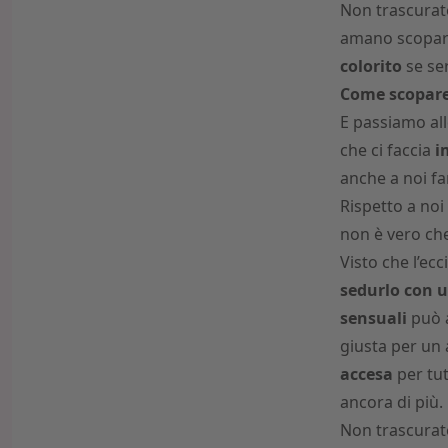
Non trascurat
amano scopare
colorito
se se
Come scopar
E passiamo al
che ci faccia
i
anche a noi fa
Rispetto a noi
non è vero ch
Visto che l’ec
sedurlo con 
sensuali
può a
giusta per un 
accesa
per tut
ancora di più.
Non trascurate