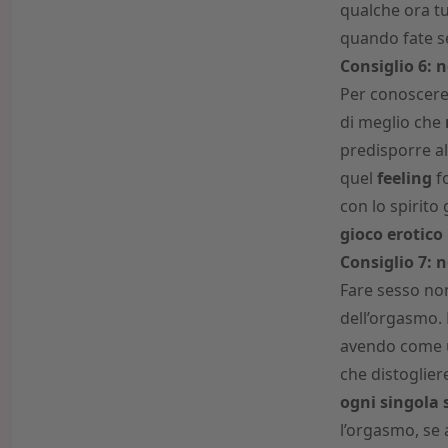
qualche ora tu
quando fate se
Consiglio 6: 
Per conoscere 
di meglio che
predisporre a
quel
feeling
fo
con lo spirito 
gioco erotico
Consiglio 7: n
Fare sesso non
dell’orgasmo.
avendo come un
che distoglier
ogni singola
l’orgasmo, se 