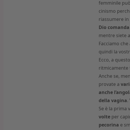
femminile può 
cinismo perché
riassumere in
Dio comanda
mentre siete a
Facciamo che 
quindi la vost
Ecco, a questo
ritmicamente f
Anche se, ment
provate a
vari
anche l’angol
della vagina
.
Se è la prima v
volte
per capir
pecorina
e sm