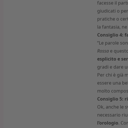
facesse il par
giudicati o pe
pratiche o cer
la fantasia, n
Consiglio 4: f
“Le parole son
Rossa
e questo
esplicito e s
gradi e dare u
Per chi è già 
essere una bel
molto compos
Consiglio 5: r
Ok, anche le s
necessario riu
l’orologio
. Co