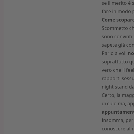
se il merito è 
fare in modo p
Come scopar
Scommetto che
sono convinti 
sapete già co
Parlo a voi:
no
soprattutto qu
vero che il fe
rapporti sessu
night stand da
Certo, la magg
di culo ma, ap
appuntamen
Insomma, per
conoscere alm