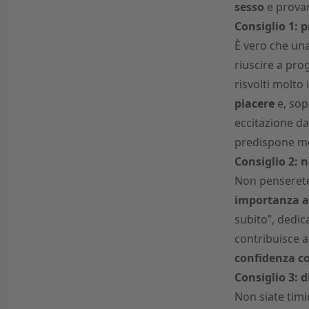
sesso
e provar
Consiglio 1: 
È vero che una
riuscire a pr
risvolti molto
piacere
e, sop
eccitazione da
predispone mol
Consiglio 2: 
Non penserete
importanza ai
subito”, dedic
contribuisce a
confidenza co
Consiglio 3: d
Non siate timi