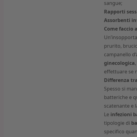
sangue;
Rapporti sess
Assorbenti in
Come faccio a
Un’insopporta
prurito, bruci
campanello d’a
ginecologica
,
effettuare se
Differenza tra
Spesso si mani
batteriche e qu
scatenante e l
Le
infezioni b
tipologie di
ba
specifico quan