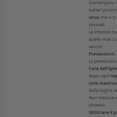
mantengono in 
batteri potenz
virus
che si t
sessuali.
Le infezioni b
quelle virali c
vaccini.
Prevenzione
La prevenzione
Cura dell’igi
dopo ogni
rap
ciclo mestrua
dalla vagina ve
Non indossare 
sintetici;
Utilizzare il 