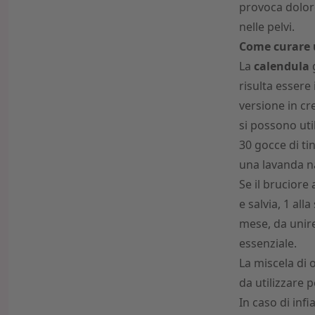
provoca dolore
nelle pelvi.
Come curare 
La
calendula
g
risulta essere 
versione in cr
si possono util
30 gocce di ti
una lavanda na
Se il bruciore
e salvia, 1 all
mese, da unire
essenziale.
La miscela di 
da utilizzare p
In caso di inf