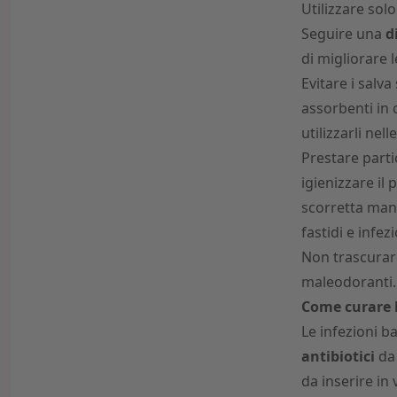
Utilizzare sol
Seguire una
d
di migliorare 
Evitare i salva
assorbenti in 
utilizzarli nel
Prestare parti
igienizzare il
scorretta manu
fastidi e infezi
Non trascurare
maleodoranti.
Come curare l
Le infezioni b
antibiotici
da 
da inserire in