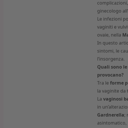
complicazioni,
ginecologo all
Le infezioni po
vaginiti e vulv
ovaie, nella
Ma
In questo arti
sintomi, le cau
l’insorgenza.
Quali sono le
provocano?
Tra le
forme pi
la vaginite da 
La
vaginosi b
in un’alterazio
Gardnerella
;
asintomatico, 