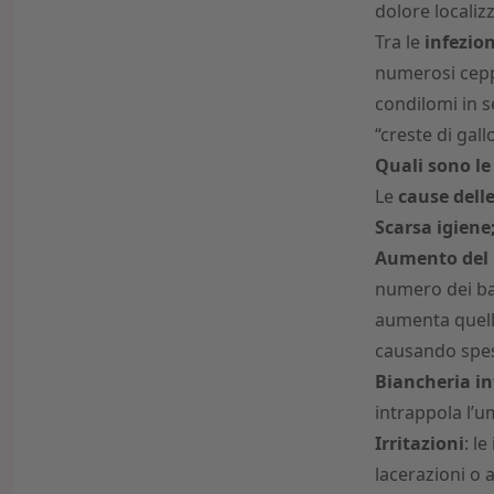
dolore localiz
Tra le
infezion
numerosi cepp
condilomi in 
“creste di gallo
Quali sono le
Le
cause delle
Scarsa igiene
Aumento del 
numero dei batt
aumenta quello
causando spes
Biancheria i
intrappola l’umi
Irritazioni
: l
lacerazioni o a