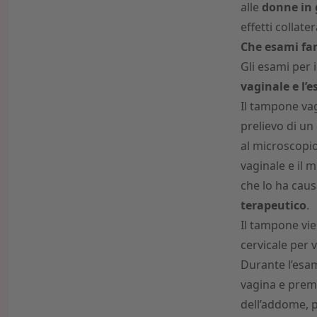
alle
donne in 
effetti collater
Che esami far
Gli esami per 
vaginale e l’
Il tampone va
prelievo di u
al microscopio
vaginale e il 
che lo ha cau
terapeutico
.
Il tampone vie
cervicale per 
Durante l’esame
vagina e preme
dell’addome, p