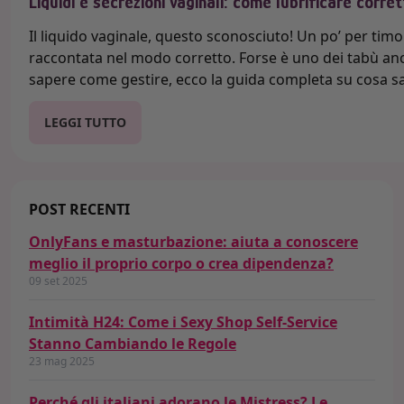
Liquidi e secrezioni vaginali: come lubrificare corr
Il liquido vaginale, questo sconosciuto! Un po’ per timor
raccontata nel modo corretto. Forse è uno dei tabù anco
sapere come gestire, ecco la guida completa su cosa s
LEGGI TUTTO
POST RECENTI
OnlyFans e masturbazione: aiuta a conoscere
meglio il proprio corpo o crea dipendenza?
09 set 2025
Intimità H24: Come i Sexy Shop Self-Service
Stanno Cambiando le Regole
23 mag 2025
Perché gli italiani adorano le Mistress? Le