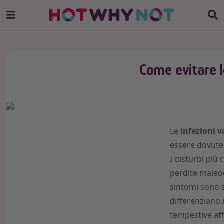
Come evitare l
Le
infezioni v
essere dovute a
I disturbi più
perdite maleod
sintomi sono s
differenziano 
tempestive aff