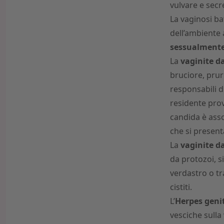
vulvare e secr
La vaginosi ba
dell’ambiente 
sessualmente 
La
vaginite da
bruciore, pruri
responsabili d
residente pr
candida è asso
che si presen
La
vaginite d
da protozoi, s
verdastro o tr
cistiti.
L’
Herpes geni
vesciche sulla 